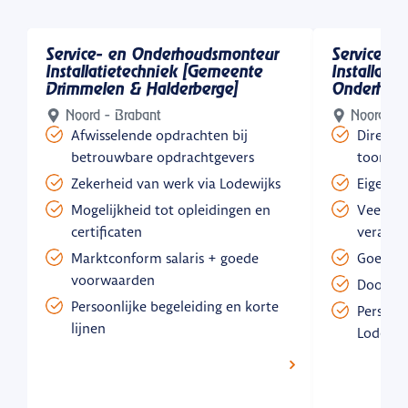
Service- en Onderhoudsmonteur
Service Mo
Installatietechniek [Gemeente
Installati
Drimmelen & Halderberge]
Onderhoud
Noord - Brabant
Noord - B
Afwisselende opdrachten bij
Direct a
betrouwbare opdrachtgevers
toonaan
Zekerheid van werk via Lodewijks
Eigen bu
Mogelijkheid tot opleidingen en
Veel vri
certificaten
verantw
Marktconform salaris + goede
Goed sa
voorwaarden
Doorgro
Persoonlijke begeleiding en korte
Persoonl
lijnen
Lodewij