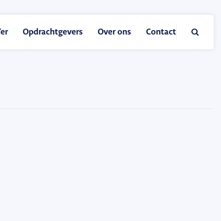

er
Opdrachtgevers
Over ons
Contact