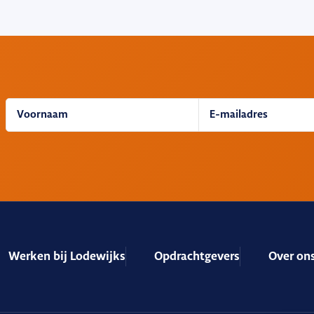
Werken bij Lodewijks
Opdrachtgevers
Over on