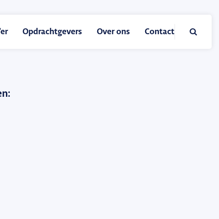

er
Opdrachtgevers
Over ons
Contact
en: