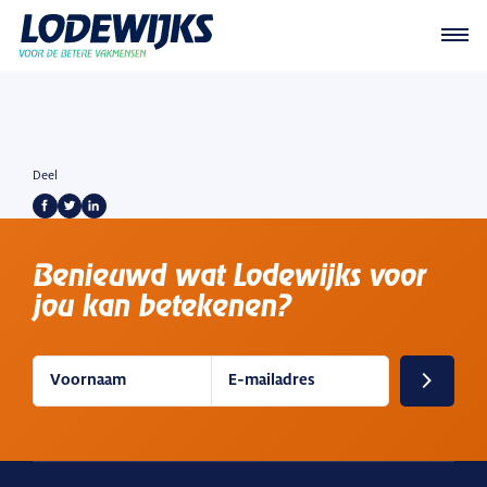
Lodewijks
Deel
Benieuwd wat Lodewijks voor
jou kan betekenen?